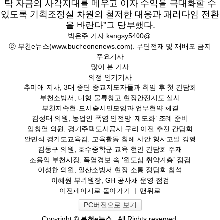
탁 자금의 사각지대를 메우고 이자 수익을 극대화할 수
있도록 기획조정실 차원의 철저한 대응과 패러다임 전환
을 바란다”고 당부했다.
박은주 기자
kangsy5400@.
ⓒ 부천e뉴스(www.bucheonenews.com). 무단전재 및 재배포 금지
주요기사
많이 본 기사
의정 인기기사
추미애 지사, 3대 종단 종교지도자들과 취임 후 첫 간담회
부천소방서, 대형 물류창고 현장안전지도 실시
부천지속협-도시숲시민모임과 업무협약 체결
김성태 의원, 농업인 폭염 안전망 ‘제도화’ 조례 준비
임창열 의원, 경기주택도시공사 구리 이전 추진 간담회
안민석 경기도교육감, 교육활동 침해 사안 형사고발 강행
김동규 의원, 호수중학군 교육 현안 간담회 주재
조용익 부천시장, 폭염경보 속 ‘원도심 취약계층’ 점검
이성한 의원, 일산소방서 현장 소통 정담회 참석
이혜원 부위원장, GH 공사채 운영 점검
이전페이지로 돌아가기
|
맨위로
PC버전으로 보기
Copyright ©
부천e뉴스
. All Rights reserved.