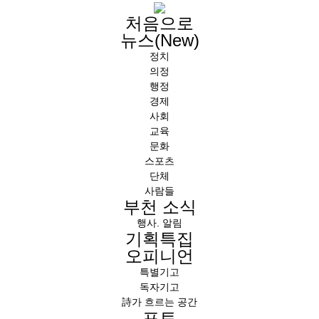
처음으로
뉴스(New)
정치
의정
행정
경제
사회
교육
문화
스포츠
단체
사람들
부천 소식
행사. 알림
기획특집
오피니언
특별기고
독자기고
詩가 흐르는 공간
포토