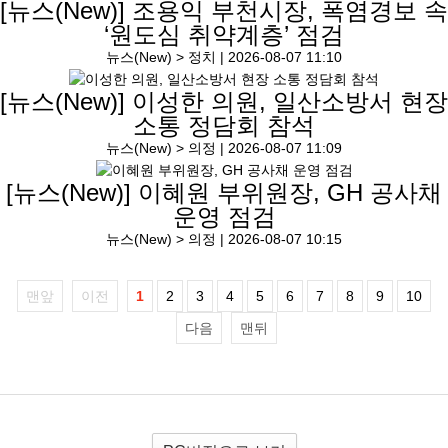
[뉴스(New)]
조용익 부천시장, 폭염경보 속
‘원도심 취약계층’ 점검
뉴스(New) > 정치 |
2026-08-07 11:10
[뉴스(New)]
이성한 의원, 일산소방서 현장
소통 정담회 참석
뉴스(New) > 의정 |
2026-08-07 11:09
[뉴스(New)]
이혜원 부위원장, GH 공사채
운영 점검
뉴스(New) > 의정 |
2026-08-07 10:15
맨앞
이전
1
2
3
4
5
6
7
8
9
10
다음
맨뒤