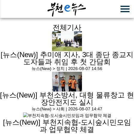
전체기사
[뉴스(New)]
추미애 지사, 3대 종단 종교지
도자들과 취임 후 첫 간담회
뉴스(New) > 정치 |
2026-08-07 14:56
[뉴스(New)]
부천소방서, 대형 물류창고 현
장안전지도 실시
뉴스(New) > 사회 |
2026-08-07 14:47
[뉴스(New)]
부천지속협-도시숲시민모임
과 업무협약 체결