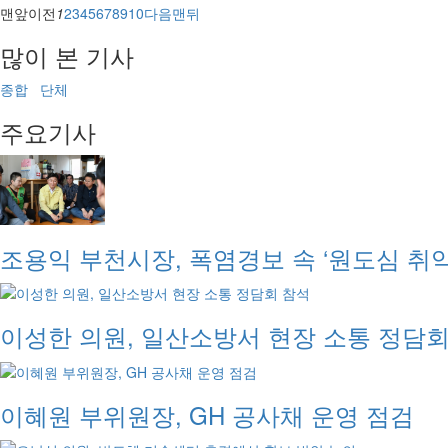
맨앞
이전
1
2
3
4
5
6
7
8
9
10
다음
맨뒤
많이 본 기사
종합
단체
주요기사
조용익 부천시장, 폭염경보 속 ‘원도심 취
이성한 의원, 일산소방서 현장 소통 정담회
이혜원 부위원장, GH 공사채 운영 점검