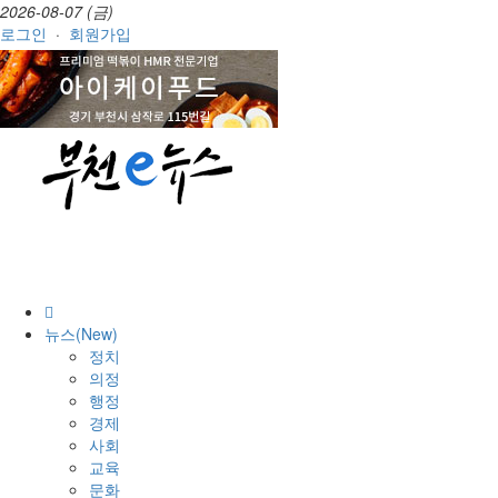
2026-08-07 (금)
로그인
·
회원가입
뉴스(New)
정치
의정
행정
경제
사회
교육
문화