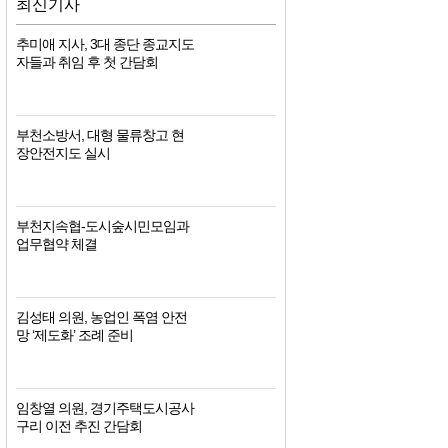
최신기사
추미애 지사, 3대 종단 종교지도
자들과 취임 후 첫 간담회
부천소방서, 대형 물류창고 현
장안전지도 실시
부천지속협-도시숲시민모임과
업무협약 체결
김성태 의원, 농업인 폭염 안전
망 ‘제도화’ 조례 준비
임창열 의원, 경기주택도시공사
구리 이전 추진 간담회