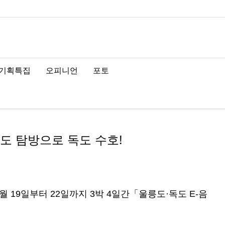
기획특집
오피니언
포토
도 탐방으로 독도 수호!
 19일부터 22일까지 3박 4일간「울릉도·독도 E-음