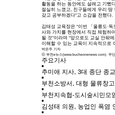
활동을 하는 동안에도 설레고 기뻤다
절실히 느꼈고, 친구들에게 우리 땅
갖고 공부하겠다”고 소감을 전했다.
김태성 교육장은 “이번 「울릉도·독
사와 가치를 현장에서 직접 체험하
될 것”이라며 “앞으로도 교실 안팎
이해할 수 있는 교육이 지속적으로 
박은주 기자
ⓒ 부천e뉴스(www.bucheonenews.com).
주요기사
■
추미애 지사, 3대 종단 종
■
부천소방서, 대형 물류창
■
부천지속협-도시숲시민모임
■
김성태 의원, 농업인 폭염 
■