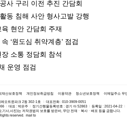
공사 구리 이전 추진 간담회
활동 침해 사안 형사고발 강행
교육 현안 간담회 주재
속 ‘원도심 취약계층’ 점검
현장 소통 정담회 참석
채 운영 점검
적재산보호정책
개인정보취급방침
이용약관
청소년보호정책
이메일주소 무
필레오트윈파크 2동 302-1호
Ι
대표전화 : 010-3909-0051
66
Ι
대표 : 박은주
Ι
정기간행물등록번호 : 경기 아 52863
Ι
등록일 : 2021-04-22
Ι
상,기사,사진)는 저작권법의 보호를 받은바, 무단 전재ㆍ복사ㆍ배포 등을 금합니다.
 Rights reserved. mail to