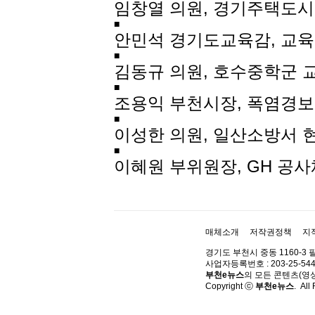
임창열 의원, 경기주택도시
■
안민석 경기도교육감, 교육
■
김동규 의원, 호수중학군 
■
조용익 부천시장, 폭염경보 
■
이성한 의원, 일산소방서 
■
이혜원 부위원장, GH 공사
매체소개
저작권정책
지
경기도 부천시 중동 1160-3 
사업자등록번호 : 203-25-544
부천e뉴스
의 모든 콘텐츠(영
Copyright ⓒ
부천e뉴스
. All