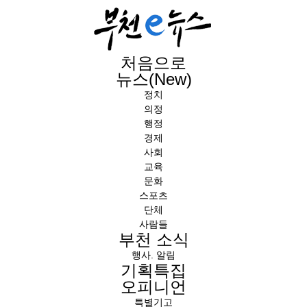
처음으로
뉴스(New)
정치
의정
행정
경제
사회
교육
문화
스포츠
단체
사람들
부천 소식
행사. 알림
기획특집
오피니언
특별기고