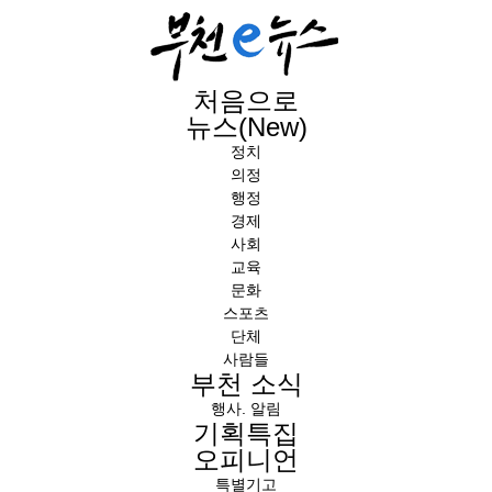
처음으로
뉴스(New)
정치
의정
행정
경제
사회
교육
문화
스포츠
단체
사람들
부천 소식
행사. 알림
기획특집
오피니언
특별기고