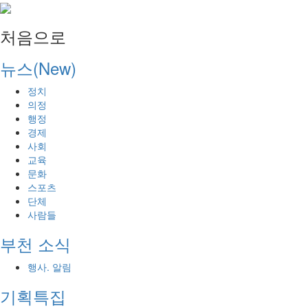
처음으로
뉴스(New)
정치
의정
행정
경제
사회
교육
문화
스포츠
단체
사람들
부천 소식
행사. 알림
기획특집